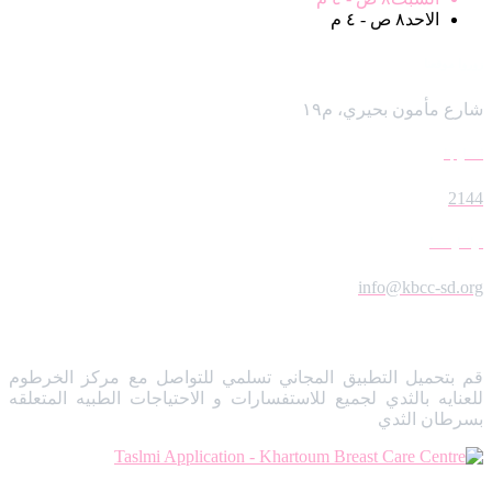
الاحد
٨ ص - ٤ م
زوروا موقعنا
شارع مأمون بحيري، م١٩
اتصل بنا
2144
تواصل معنا
info@kbcc-sd.org
تطبيق تسلمي
قم بتحميل التطبيق المجاني تسلمي للتواصل مع مركز الخرطوم
للعنايه بالثدي لجميع للاستفسارات و الاحتياجات الطبيه المتعلقه
بسرطان الثدي