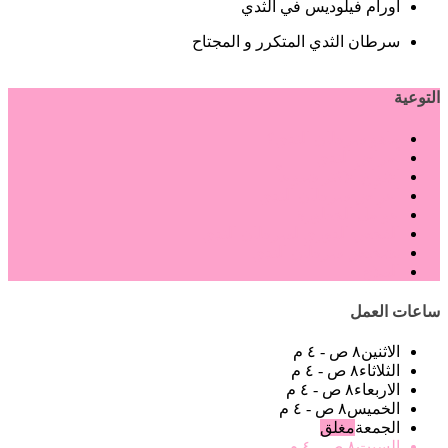
أورام فيلوديس في الثدي
سرطان الثدي المتكرر و المجتاح
التوعية
ماهو سرطان الثدي؟
أمراض الثدي
الانواع الاكثر شيوعاً
اعراض سرطان الثدي
عوامل الخطورة
الفحص الدوري لسرطان الثدي
تشخيص سرطان الثدي
العلاج
ساعات العمل
الاثنين
٨ ص - ٤ م
الثلاثاء
٨ ص - ٤ م
الاربعاء
٨ ص - ٤ م
الخميس
٨ ص - ٤ م
الجمعة
مغلق
السبت
٨ ص - ٤ م