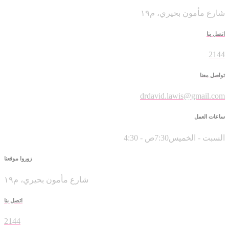
شارع مأمون بحيري، م١٩
اتصل بنا
2144
تواصل معنا
drdavid.lawis@gmail.com
ساعات العمل
السبت - الخميس7:30ص - 4:30
زوروا موقعنا
شارع مأمون بحيري، م١٩
اتصل بنا
2144